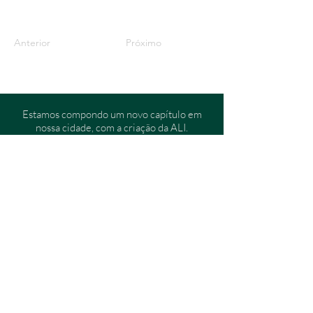
Anterior
Próximo
Estamos compondo um novo capítulo em
nossa cidade, com a criação da ALI.
​​Este portal digital vem sendo
cuidadosamente preparado para ser o ponto
de encontro da nossa história, nossos
membros e a literatura.
Venham fazer parte desta escrita.
Para informações ou contato, utilize nosso
e-mail:
mkt@ali.org.br
Apoio